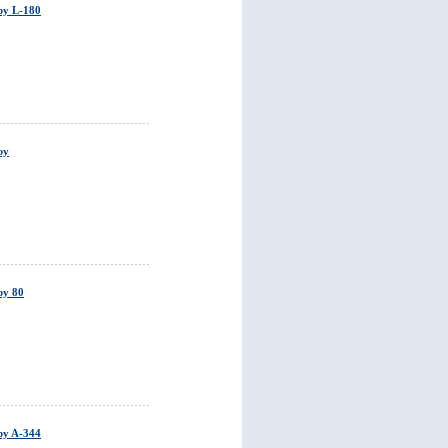
by L-180
by
by 80
by A-344