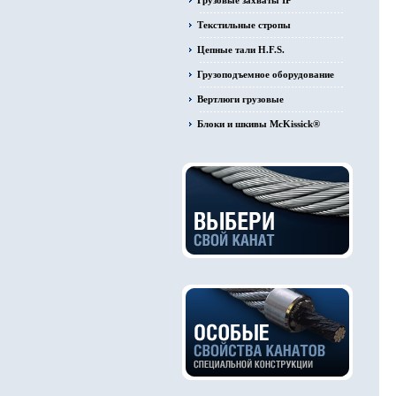
Грузовые захваты IP
Текстильные стропы
Цепные тали H.F.S.
Грузоподъемное оборудование
Вертлюги грузовые
Блоки и шкивы McKissick®