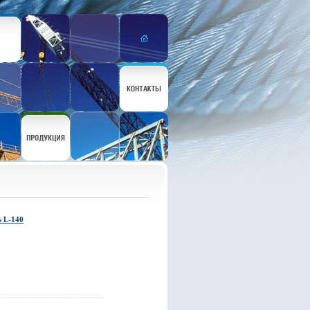
s L-140