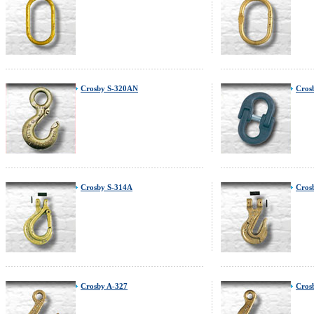
Crosby S-320AN
Cros
Crosby S-314A
Cros
Crosby A-327
Cros