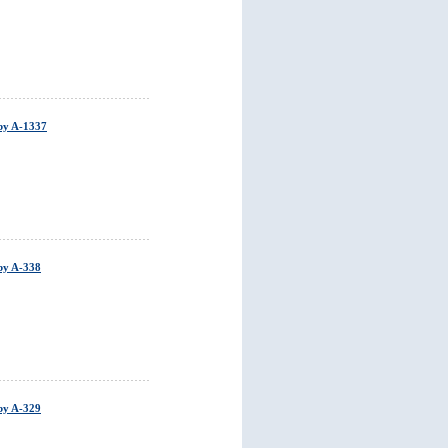
by A-1337
by A-338
by A-329