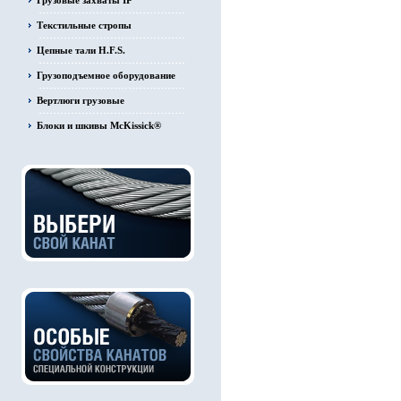
Грузовые захваты IP
Текстильные стропы
Цепные тали H.F.S.
Грузоподъемное оборудование
Вертлюги грузовые
Блоки и шкивы McKissick®