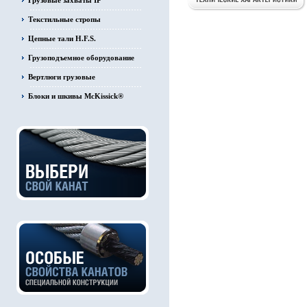
Грузовые захваты IP
Текстильные стропы
Цепные тали H.F.S.
Грузоподъемное оборудование
Вертлюги грузовые
Блоки и шкивы McKissick®