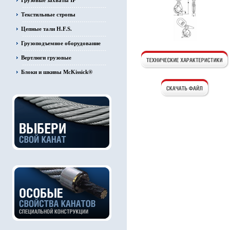
Грузовые захваты IP
Текстильные стропы
Цепные тали H.F.S.
Грузоподъемное оборудование
Вертлюги грузовые
Блоки и шкивы McKissick®