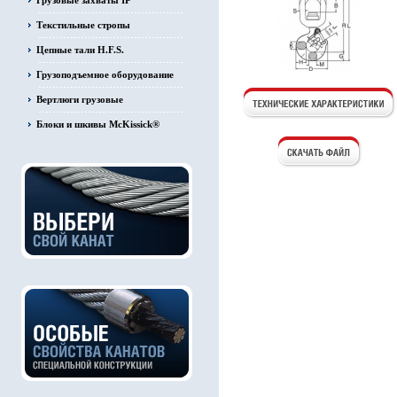
Грузовые захваты IP
Текстильные стропы
Цепные тали H.F.S.
Грузоподъемное оборудование
Вертлюги грузовые
Блоки и шкивы McKissick®