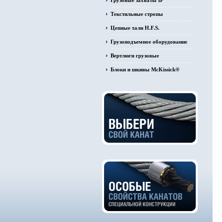
Грузовые захваты IP
Текстильные стропы
Цепные тали H.F.S.
Грузоподъемное оборудование
Вертлюги грузовые
Блоки и шкивы McKissick®