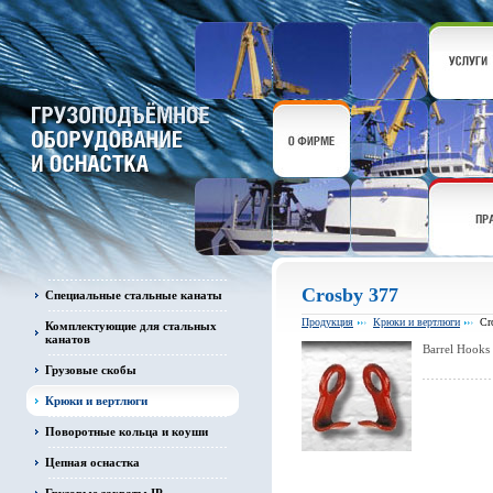
Crosby 377
Специальные стальные канаты
Продукция
Крюки и вертлюги
Cr
Комплектующие для стальных
канатов
Barrel Hooks
Грузовые скобы
Крюки и вертлюги
Поворотные кольца и коуши
Цепная оснастка