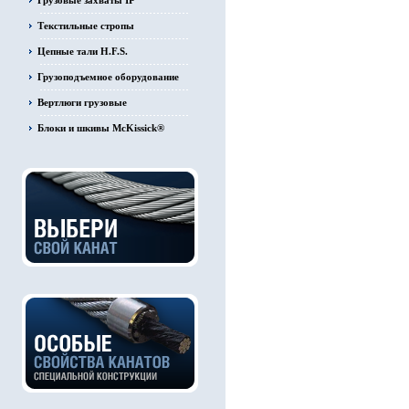
Грузовые захваты IP
Текстильные стропы
Цепные тали H.F.S.
Грузоподъемное оборудование
Вертлюги грузовые
Блоки и шкивы McKissick®