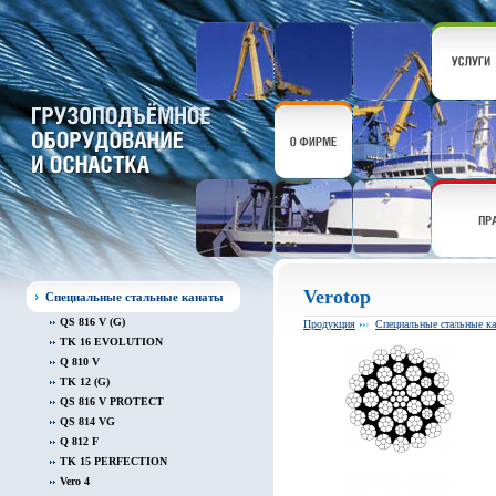
Verotop
Специальные стальные канаты
QS 816 V (G)
Продукция
Специальные стальные к
TK 16 EVOLUTION
Q 810 V
TK 12 (G)
QS 816 V PROTECT
QS 814 VG
Q 812 F
TK 15 PERFECTION
Vero 4