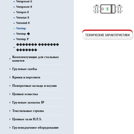
Veropower 6
Veropower 8
Veropro 8
Verostar 8
Verosteel 8
Verotop
Verotop �
Verotop P
������� �������
�������
Комплектующие для стальных
канатов
Грузовые скобы
Крюки и вертлюги
Поворотные кольца и коуши
Цепная оснастка
Грузовые захваты IP
Текстильные стропы
Цепные тали H.F.S.
Грузоподъемное оборудование