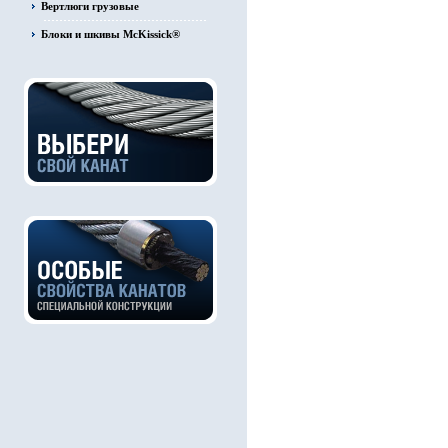
Вертлюги грузовые
Блоки и шкивы McKissick®