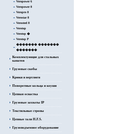
Veropower 6
Veropower 8
Veropro 8
Verostar 8
Verosteel 8
Verotop
Verotop �
Verotop P
������� �������
�������
Комплектующие для стальных
канатов
Грузовые скобы
Крюки и вертлюги
Поворотные кольца и коуши
Цепная оснастка
Грузовые захваты IP
Текстильные стропы
Цепные тали H.F.S.
Грузоподъемное оборудование