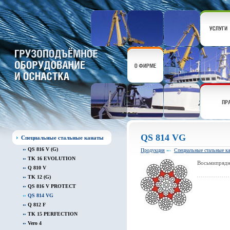
QS 814 VG
Специальные стальные канаты
QS 816 V (G)
Продукция
Специальные стальные к
TK 16 EVOLUTION
Восьмипрядны
Q 810 V
TK 12 (G)
QS 816 V PROTECT
QS 814 VG
Q 812 F
TK 15 PERFECTION
Vero 4