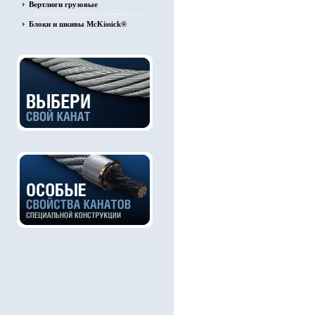
Вертлюги грузовые
Блоки и шкивы McKissick®